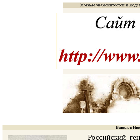
Вавилов Ник
Российский генетик