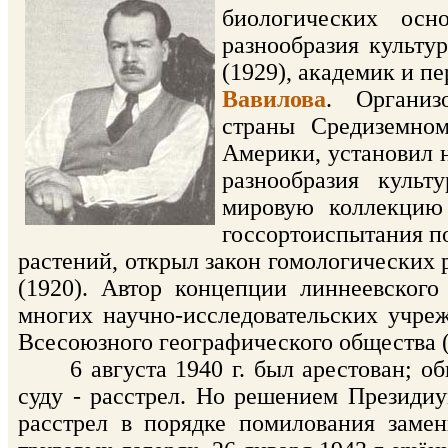
биологических осн
разнообразия культ
(1929), академик и 
Вавилова
. Организ
страны Средиземно
Америки, установил 
разнообразия куль
мировую коллекцию 
госсортоиспытания п
растений, открыл закон гомологических 
(1920). Автор концепции линнеевского
многих научно-исследовательских учре
Всесоюзного географического общества (
6 августа 1940 г. был арестован; обв
суду - расстрел. Но решением Президи
расстрел в порядке помилования заме